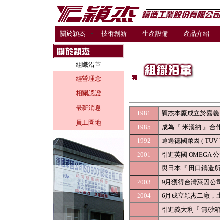
關於穎杰
技術創新
生產設備
產品介紹
組織沿革
經營理念
相關認證
最新消息
1981
穎杰本廠成立於嘉義，土
員工園地
1985
成為『 米漢納 』
1992
通過德國萊因 ( TUV 
2001
引進英國 OMEGA
與日本『 田口鑄造
2003
9月獲得台灣萊因公司 I
2004
6月成立穎杰二廠，土地
引進義大利『 無砂